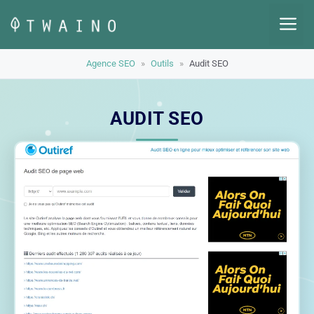
Aller
M
au
contenu
Agence SEO
»
Outils
»
Audit SEO
AUDIT SEO