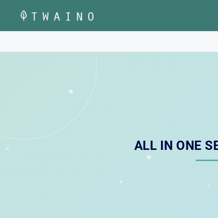
Aller
au
contenu
ALL IN ONE S