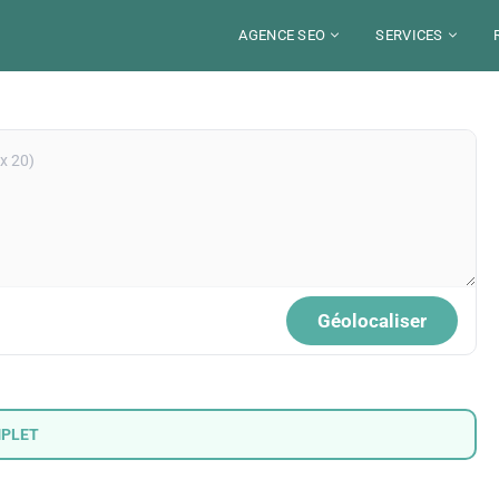
AGENCE SEO
SERVICES
A PROPOS
BLOG
CAMPAGNE S
NEWSLETTER SE
SECTEURS
CONSULTANT
RESSOURCES
DÉFINITIONS SE
LOCALISATIONS
AUDIT SEO
SEO
BOUTIQUE SEO
VIDÉOS SEO
RECRUTEMENT
SEO PAR CMS
YOUTUBE
WEBMARKETING
ALEXANDRE MAROTEL
GEO / SEO IA
CRÉATION SITE 
BOÎTE À OUTILS
Votre partenaire SEO
Nos se
500+
START UP
RÉDACTION W
8 ans d'expertise pour booster
Campagne
Outil
Géolocaliser
visibilite organique.
et strat
pour 
FORMATIONS
Decouvrir l'agence
MPLET