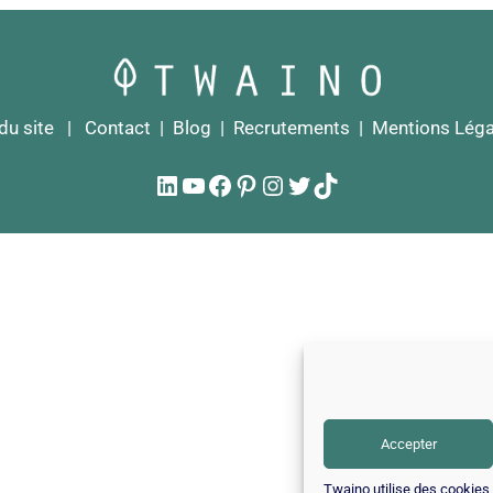
du site
|
Contact
|
Blog
|
Recrutements
|
Mentions Léga
LinkedIn
YouTube
Facebook
Pinterest
Instagram
Twitter
TikTok
Accepter
Twaino utilise des cookies p