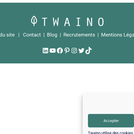
du site
|
Contact
|
Blog
|
Recrutements
|
Mentions Léga
LinkedIn
YouTube
Facebook
Pinterest
Instagram
Twitter
TikTok
Accepter
Twaino utilise des cookies p