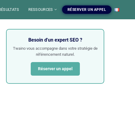
RÉSULTATS
RESSOURCES
RÉSERVER UN APPEL
EO
Besoin d'un expert SEO ?
O
 SEO
O
Twaino vous accompagne dans votre stratégie de
référencement naturel.
Réserver un appel
WEB
 GRATUITS
rvices SEO
 outils SEO
EB SEO
 votre
 SEO, audit, redaction web
s gratuits, blog et ressources
egie de contenu.
maitriser le SEO.
 SEO
Voir nos services
Explorer les outils