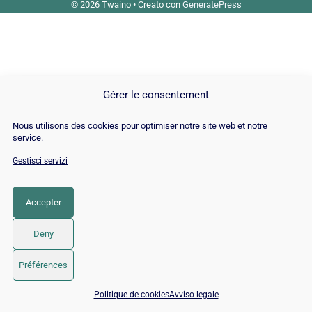
© 2026 Twaino
• Creato con
GeneratePress
Gérer le consentement
Nous utilisons des cookies pour optimiser notre site web et notre
service.
Gestisci servizi
Accepter
Deny
Préférences
📅 Prenota 15 min con un esperto SEO / GEO
Politique de cookies
Avviso legale