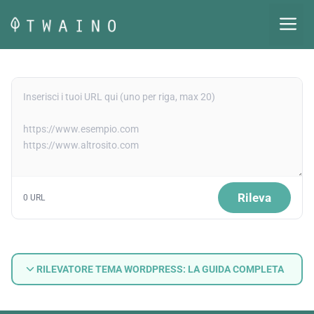
Vai
M
al
contenuto
Rileva
0 URL
RILEVATORE TEMA WORDPRESS: LA GUIDA COMPLETA