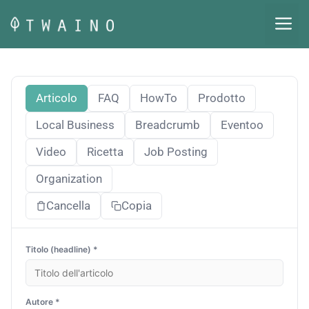
Vai
M
al
contenuto
Articolo
FAQ
HowTo
Prodotto
Local Business
Breadcrumb
Eventoo
Video
Ricetta
Job Posting
Organization
Cancella
Copia
Titolo (headline) *
Autore *