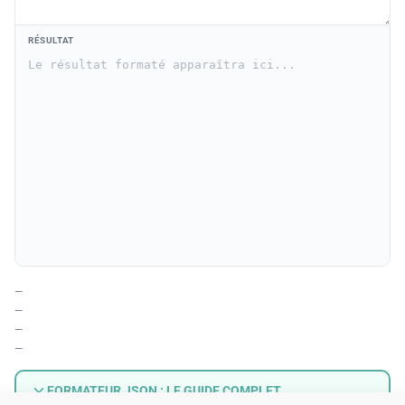
RÉSULTAT
Le résultat formaté apparaîtra ici...
—
—
—
—
FORMATEUR JSON : LE GUIDE COMPLET