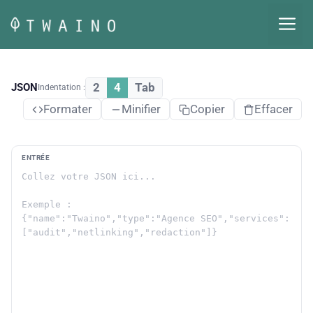
Aller
M
au
contenu
2
4
Tab
JSON
Indentation :
Formater
Minifier
Copier
Effacer
ENTRÉE