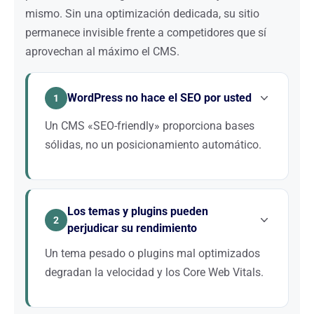
mismo. Sin una optimización dedicada, su sitio
permanece invisible frente a competidores que sí
aprovechan al máximo el CMS.
WordPress no hace el SEO por usted
1
Un CMS «SEO-friendly» proporciona bases
sólidas, no un posicionamiento automático.
Instalar un plugin SEO y marcar algunas casillas no
es suficiente. El posicionamiento exige una
Los temas y plugins pueden
estrategia de palabras clave, contenidos
2
perjudicar su rendimiento
optimizados, una arquitectura bien pensada y un
trabajo de netlinking. WordPress facilita la
Un tema pesado o plugins mal optimizados
implementación, pero la experiencia sigue siendo
degradan la velocidad y los Core Web Vitals.
indispensable.
Cada tema y cada extensión añade código,