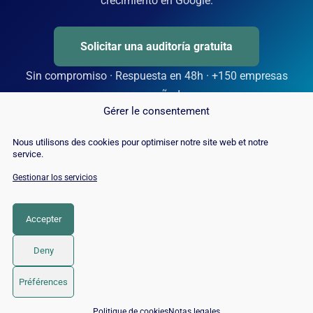
crecimiento en Google.
Solicitar una auditoría gratuita
Sin compromiso · Respuesta en 48h · +150 empresas
acompañadas
Gérer le consentement
Nous utilisons des cookies pour optimiser notre site web et notre
service.
Gestionar los servicios
Accepter
Deny
© 2026 Twaino
• Creado con
GeneratePress
Préférences
Auditoría SEO gratuita →
📅 Reservar 15 min con un experto SEO / GEO
Politique de cookies
Notas legales