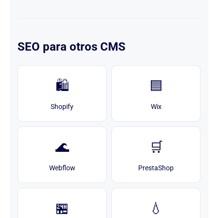
SEO para otros CMS
🛍️
🟦
Shopify
Wix
🌊
🛒
Webflow
PrestaShop
🏪
💧