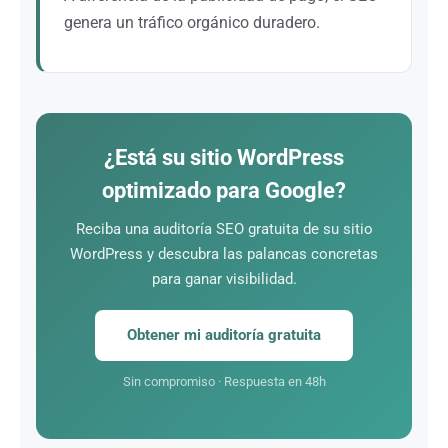
dominio. Una estrategia SEO profesional es lo que
genera un tráfico orgánico duradero.
realmente le distingue.
Una vez que su sitio WordPress esté correctamente
optimizado, los resultados perduran. Externalizar su
SEO a una agencia especializada como Twaino le da
acceso a una experiencia profunda del CMS
¿Está su sitio WordPress
mientras controla su presupuesto, frente al elevado
optimizado para Google?
coste fijo que supone un equipo interno.
Reciba una auditoría SEO gratuita de su sitio
WordPress y descubra las palancas concretas
para ganar visibilidad.
Obtener mi auditoría gratuita
Sin compromiso · Respuesta en 48h