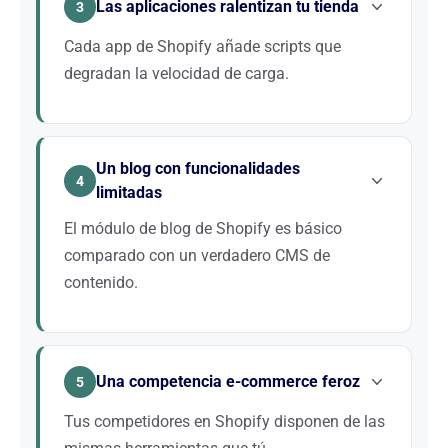
Las aplicaciones ralentizan tu tienda
idénticas. Estructuramos tu catálogo para
3
concentrar la autoridad en las páginas correctas.
Cada app de Shopify añade scripts que
degradan la velocidad de carga.
La acumulación de aplicaciones es el principal
enemigo del rendimiento en Shopify. Auditamos tu
Un blog con funcionalidades
stack para conservar solo lo esencial y mejorar tus
4
limitadas
Core Web Vitals.
El módulo de blog de Shopify es básico
comparado con un verdadero CMS de
contenido.
Sin embargo, el content marketing es esencial en el
e-commerce. Aprovechamos al máximo las
Una competencia e-commerce feroz
capacidades editoriales de Shopify para captar
5
tráfico informacional y nutrir tu embudo de
Tus competidores en Shopify disponen de las
conversión.