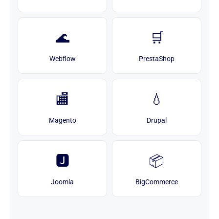
🌊
🛒
Webflow
PrestaShop
🏬
💧
Magento
Drupal
🅹
📦
Joomla
BigCommerce