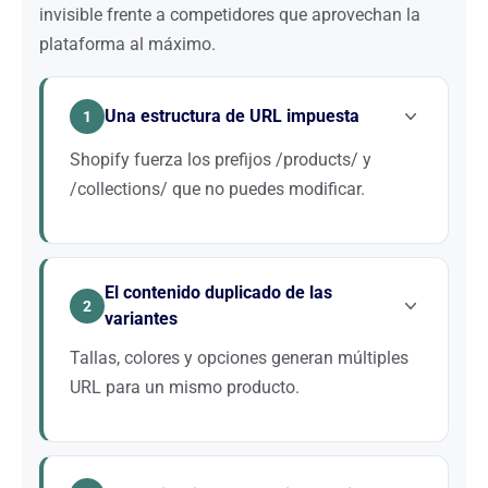
invisible frente a competidores que aprovechan la
plataforma al máximo.
Una estructura de URL impuesta
1
Shopify fuerza los prefijos /products/ y
/collections/ que no puedes modificar.
Esta rigidez limita tu control sobre la arquitectura
del sitio. Una estrategia SEO adaptada optimiza lo
El contenido duplicado de las
que puede serlo: enlazado interno, jerarquía de
2
variantes
colecciones y etiquetado, para compensar estas
limitaciones.
Tallas, colores y opciones generan múltiples
URL para un mismo producto.
Sin una gestión precisa de las etiquetas canónicas,
Google rastrea e indexa decenas de páginas casi