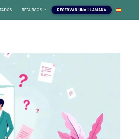
TADOS
RECURSOS
RESERVAR UNA LLAMADA
 IA
mientas SEO
uestros servicios SEO
EO
gratuitas, blog y
ampanas SEO, auditorias,
S
a dominar el SEO.
edaccion web y estrategia de
ontenido.
INFOGRAFIAS
r las herramientas
Ver nuestros servicios