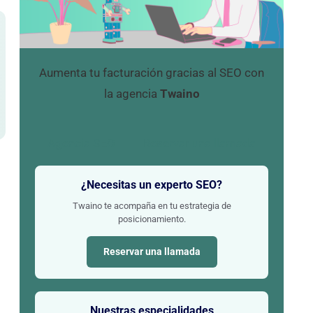
Aumenta tu facturación gracias al SEO con
la agencia
Twaino
Agencia SEO
Reservar una llamada
¿Necesitas un experto SEO?
Twaino te acompaña en tu estrategia de
posicionamiento.
Reservar una llamada
Nuestras especialidades