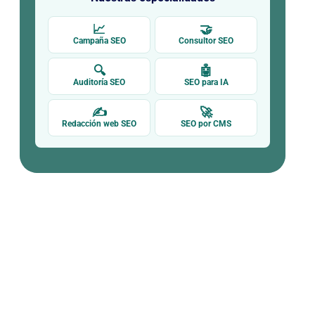
📈
🤝
Campaña SEO
Consultor SEO
l
🔍
🤖
Auditoría SEO
SEO para IA
✍
🚀
Redacción web SEO
SEO por CMS