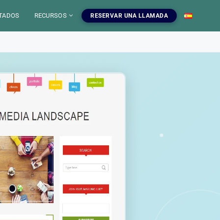
TADOS
RECURSOS
RESERVAR UNA LLAMADA
 IA
mientas SEO
uestros servicios SEO
EO
gratuitas, blog y
ampanas SEO, auditorias,
S
a dominar el SEO.
edaccion web y estrategia de
ontenido.
INFOGRAFIAS
r las herramientas
Ver nuestros servicios