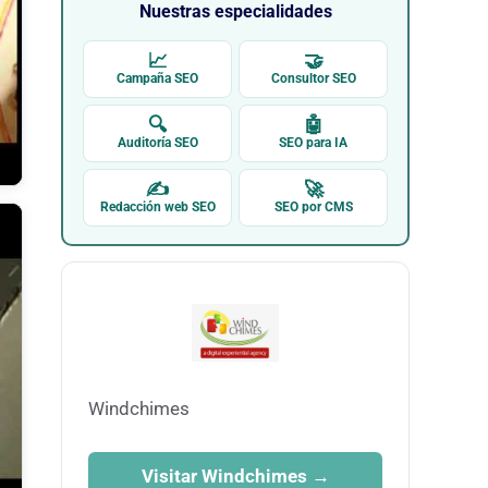
Nuestras especialidades
📈
🤝
Campaña SEO
Consultor SEO
🔍
🤖
Auditoría SEO
SEO para IA
✍
🚀
Redacción web SEO
SEO por CMS
Windchimes
Visitar Windchimes →