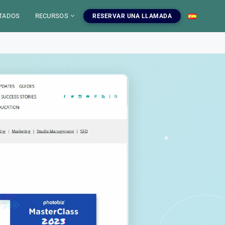
TADOS
RECURSOS
RESERVAR UNA LLAMADA
 IA
mientas SEO
uestros servicios SEO
EO
gratuitas, blog y
ampanas SEO, auditorias,
S
a dominar el SEO.
edaccion web y estrategia de
ontenido.
INFOGRAFIAS
r las herramientas
Ver nuestros servicios