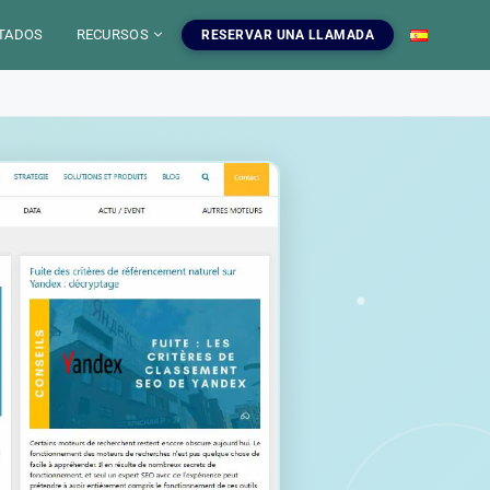
TADOS
RECURSOS
RESERVAR UNA LLAMADA
 IA
mientas SEO
uestros servicios SEO
EO
gratuitas, blog y
ampanas SEO, auditorias,
S
a dominar el SEO.
edaccion web y estrategia de
ontenido.
INFOGRAFIAS
r las herramientas
Ver nuestros servicios