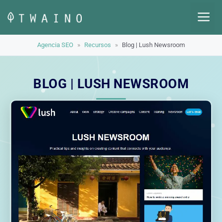
Saltar
M
al
contenido
Agencia SEO
»
Recursos
»
Blog | Lush Newsroom
BLOG | LUSH NEWSROOM