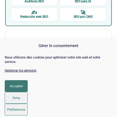
Auditoría SEO
SEO para IA
✍
🚀
Redacción web SEO
SEO por CMS
Gérer le consentement
Nous utilisons des cookies pour optimiser notre site web et notre
service.
Lush Newsroom
Gestionar los servicios
Visitar Lush Newsroom →
Accepter
Deny
© 2026 Twaino
• Creado con
GeneratePress
Préférences