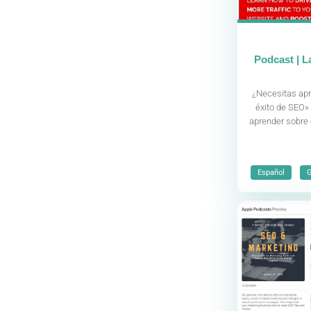
Podcast | La
¿Necesitas apr
éxito de SEO»
aprender sobre 
,
Español
G