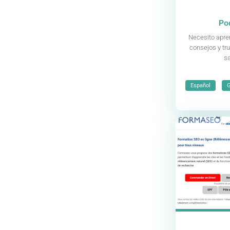
Po
Necesito apre
consejos y tr
s
,
Español
G