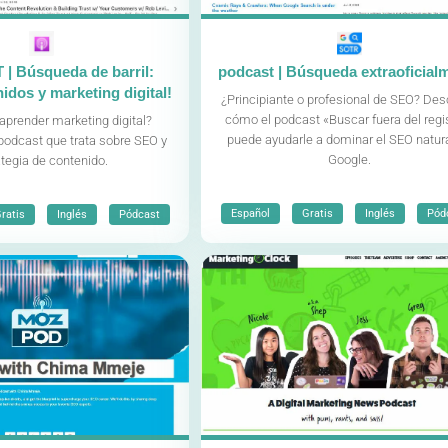
 Búsqueda de barril:
podcast | Búsqueda extraoficial
idos y marketing digital!
¿Principiante o profesional de SEO? De
cómo el podcast «Buscar fuera del regi
aprender marketing digital?
puede ayudarle a dominar el SEO natur
podcast que trata sobre SEO y
Google.
ategia de contenido.
,
,
,
,
,
Español
Gratis
Inglés
Pód
ratis
Inglés
Pódcast