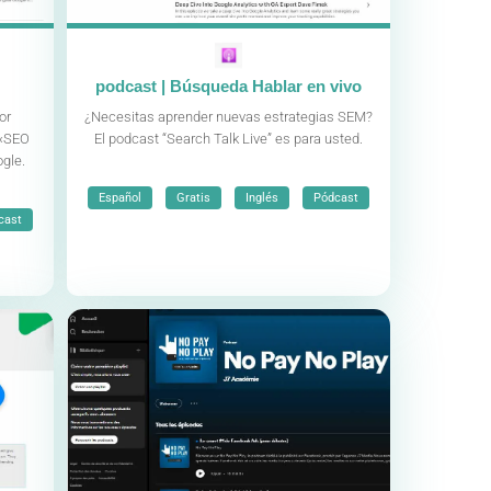
podcast | Búsqueda Hablar en vivo
or
¿Necesitas aprender nuevas estrategias SEM?
 «SEO
El podcast “Search Talk Live” es para usted.
ogle.
,
,
,
Español
Gratis
Inglés
Pódcast
cast