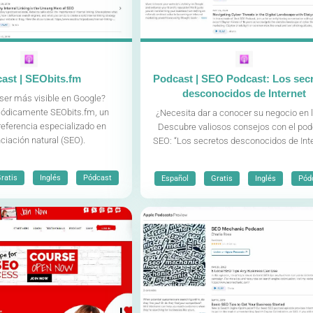
ast | SEObits.fm
Podcast | SEO Podcast: Los sec
desconocidos de Internet
ser más visible en Google?
iódicamente SEObits.fm, un
¿Necesita dar a conocer su negocio en 
referencia especializado en
Descubre valiosos consejos con el po
nciación natural (SEO).
SEO: “Los secretos desconocidos de Inte
,
,
,
,
,
ratis
Inglés
Pódcast
Español
Gratis
Inglés
Pód