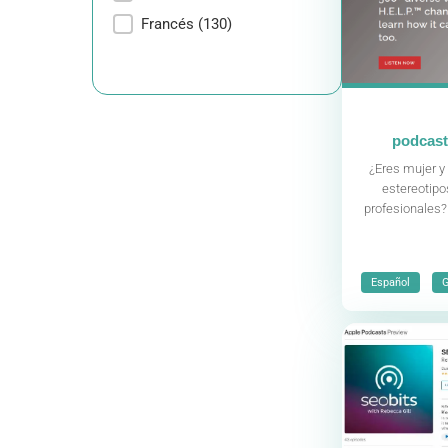
Francés
(130)
podcast 
¿Eres mujer y
estereotipo
profesionales? 
,
Español
G