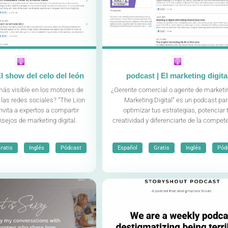
l show del celo del león
podcast | El marketing digita
más visible en los motores de
¿Gerente comercial o agente de marketin
las redes sociales? “The Lion
Marketing Digital” es un podcast pa
nvita a expertos a compartir
optimizar tus estrategias, potenciar 
sejos de marketing digital.
creatividad y diferenciarte de la compet
,
,
,
,
,
ratis
Inglés
Pódcast
Español
Gratis
Inglés
Pód