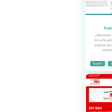
Podc
¿Necesitas 
Escuche per
podcast de 
refere
,
Español
G