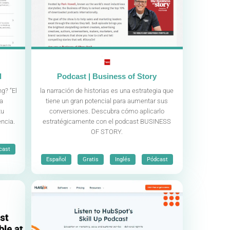
l
Podcast | Business of Story
g? “El
la narración de historias es una estrategia que
ra
tiene un gran potencial para aumentar sus
tu
conversiones. Descubra cómo aplicarlo
encia.
estratégicamente con el podcast BUSINESS
OF STORY.
cast
,
,
,
Español
Gratis
Inglés
Pódcast