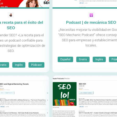
 receta para el éxito del
Podcast | de mecánica SEO
SEO
¿Necesitas mejorar tu visibilidad en Go
“SEO Mechanic Podcast” ofrece consej
ender SEO? «La receta para el
SEO para empresas y establecimien
 es un podcast confiable para
locales.
estrategias de optimización de
SEO.
,
,
,
Español
Gratis
Inglés
Pód
,
,
ratis
Inglés
Pódcast