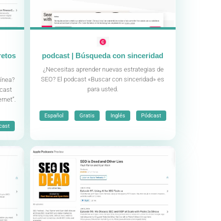
retos
podcast | Búsqueda con sinceridad
¿Necesitas aprender nuevas estrategias de
SEO? El podcast «Buscar con sinceridad» es
línea?
para usted.
dcast
rnet”.
,
,
,
Español
Gratis
Inglés
Pódcast
cast