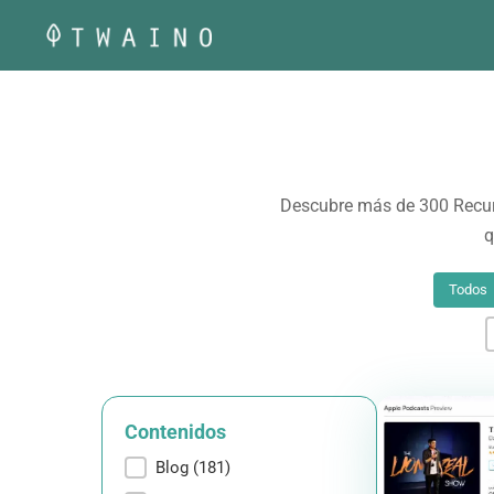
Saltar
al
contenido
Descubre más de 300 Recurs
q
Todos
Contenidos
Contenidos
Blog
(181)