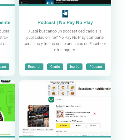
mente
Podcast | No Pay No Play
scubra
¿Está buscando un podcast dedicado a la
stro»
publicidad online? No Pay No Play comparte
al en
consejos y trucos sobre anuncios de Facebook
e Instagram.
,
,
,
cast
Español
Gratis
Inglés
Pódcast