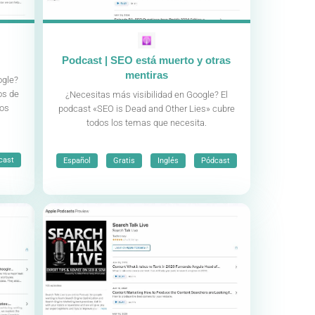
Podcast | SEO está muerto y otras
mentiras
ogle?
os de
¿Necesitas más visibilidad en Google? El
tos
podcast «SEO is Dead and Other Lies» cubre
todos los temas que necesita.
,
,
,
cast
Español
Gratis
Inglés
Pódcast