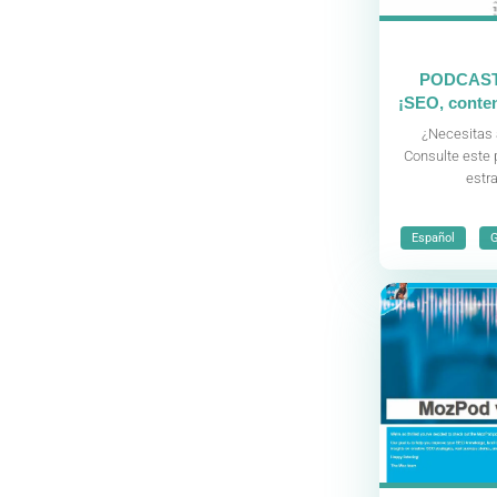
PODCAST |
¡SEO, conten
¿Necesitas 
Consulte este 
estr
,
Español
G