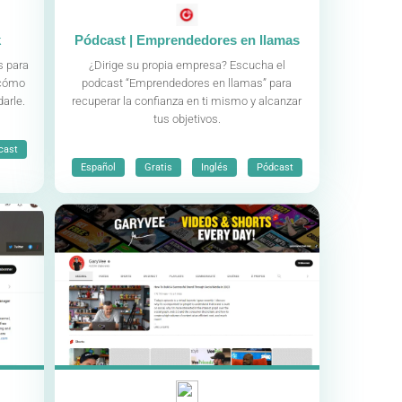
k
Pódcast | Emprendedores en llamas
s para
¿Dirige su propia empresa? Escucha el
 cómo
podcast “Emprendedores en llamas” para
arle.
recuperar la confianza en ti mismo y alcanzar
tus objetivos.
cast
,
,
,
Español
Gratis
Inglés
Pódcast