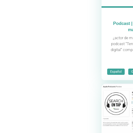
Podcast |
ma
¿actor de m
podcast “Ten
digital” com
,
Español
G