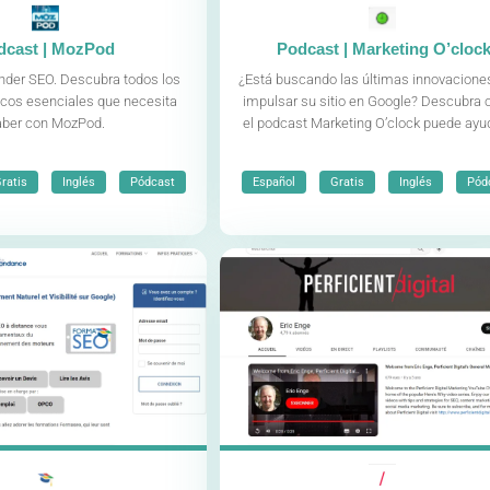
dcast | MozPod
Podcast | Marketing O’cloc
nder SEO. Descubra todos los
¿Está buscando las últimas innovacione
ucos esenciales que necesita
impulsar su sitio en Google? Descubra
aber con MozPod.
el podcast Marketing O’clock puede ayud
,
,
,
,
,
ratis
Inglés
Pódcast
Español
Gratis
Inglés
Pód