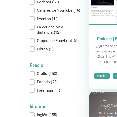
Pódcast
(51)
Canales de YouTube
(16)
Eventos
(14)
La educación a
distancia
(12)
Podcast | E
Grupos de Facebook
(5)
¿Quieres ser 
Libros
(5)
búsqueda y en 
Zeal Show” i
valiosos con
Precio
Precio
Gratis
(253)
,
Español
G
Pagado
(28)
Freemium
(1)
Idiomas
Idiomas
Inglés
(155)