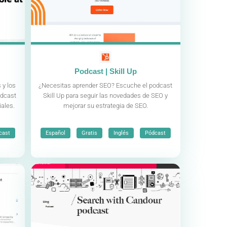
Podcast | Skill Up
 y los
¿Necesitas aprender SEO? Escuche el podcast
odcast
Skill Up para seguir las novedades de SEO y
ales.
mejorar su estrategia de SEO.
,
,
,
cast
Español
Gratis
Inglés
Pódcast