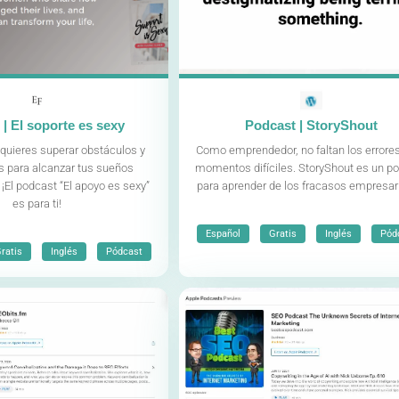
| El soporte es sexy
Podcast | StoryShout
 quieres superar obstáculos y
Como emprendedor, no faltan los errores
s para alcanzar tus sueños
momentos difíciles. StoryShout es un p
¡El podcast “El apoyo es sexy”
para aprender de los fracasos empresari
es para ti!
,
,
,
Español
Gratis
Inglés
Pód
,
,
ratis
Inglés
Pódcast