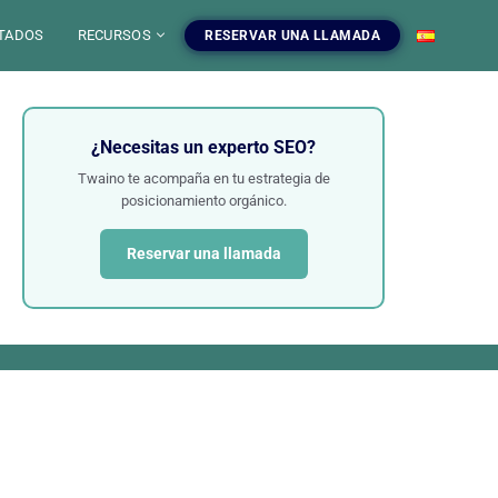
TADOS
RECURSOS
RESERVAR UNA LLAMADA
¿Necesitas un experto SEO?
Twaino te acompaña en tu estrategia de
posicionamiento orgánico.
Reservar una llamada
 IA
mientas SEO
uestros servicios SEO
EO
gratuitas, blog y
ampanas SEO, auditorias,
S
a dominar el SEO.
edaccion web y estrategia de
ontenido.
INFOGRAFIAS
r las herramientas
Ver nuestros servicios