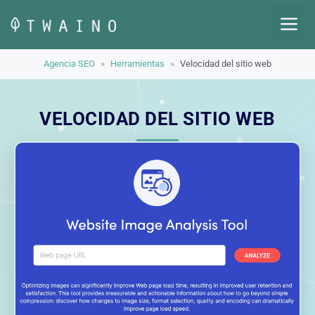
Saltar
M
al
contenido
Agencia SEO
»
Herramientas
»
Velocidad del sitio web
VELOCIDAD DEL SITIO WEB