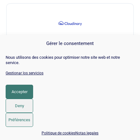
Gérer le consentement
Website Speed Test
Nous utilisons des cookies pour optimiser notre site web et notre
service.
Visitar Website Speed Test →
Gestionar los servicios
Accepter
CATEGORÍA
SEO
Deny
© 2026 Twaino
• Creado con
GeneratePress
Préférences
📅 Reservar 15 min con un experto SEO / GEO
Politique de cookies
Notas legales