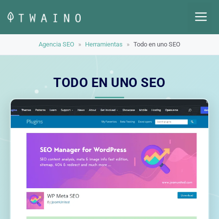
Saltar
M
al
contenido
Agencia SEO
»
Herramientas
»
Todo en uno SEO
TODO EN UNO SEO