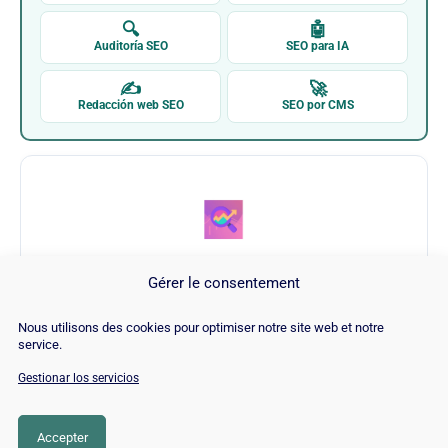
🔍
🤖
Auditoría SEO
SEO para IA
✍
🚀
Redacción web SEO
SEO por CMS
Gérer le consentement
WP Meta SEO Wordpress Plugin
Nous utilisons des cookies pour optimiser notre site web et notre
service.
Visitar WP Meta SEO Wordpress Plugin →
Gestionar los servicios
Accepter
CATEGORÍA