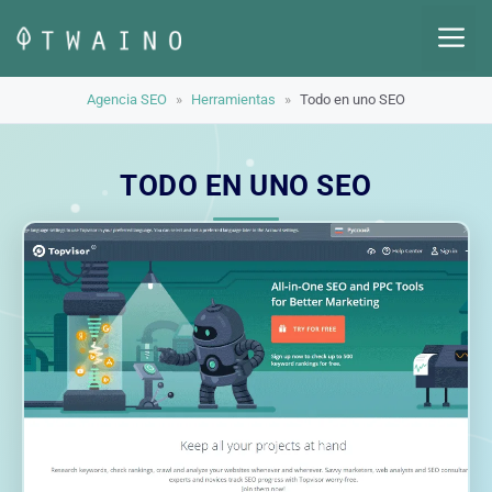
Saltar
M
al
contenido
Agencia SEO
»
Herramientas
»
Todo en uno SEO
TODO EN UNO SEO