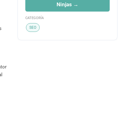
Ninjas →
CATEGORÍA
SEO
s
tor
al