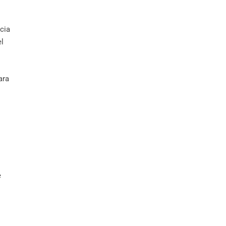
cia
el
ara
e