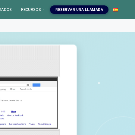
TADOS
RECURSOS
RESERVAR UNA LLAMADA
 IA
mientas SEO
uestros servicios SEO
EO
gratuitas, blog y
ampanas SEO, auditorias,
S
a dominar el SEO.
edaccion web y estrategia de
ontenido.
INFOGRAFIAS
r las herramientas
Ver nuestros servicios