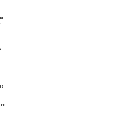
na
a
n
es
s en