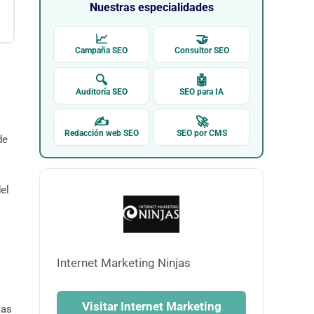
Nuestras especialidades
📈
🤝
Campaña SEO
Consultor SEO
🔍
🤖
Auditoría SEO
SEO para IA
✍
🚀
Redacción web SEO
SEO por CMS
de
el
Internet Marketing Ninjas
Visitar Internet Marketing
tas