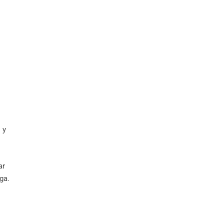
 y
ar
ga.