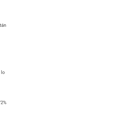
stán
 lo
/2%