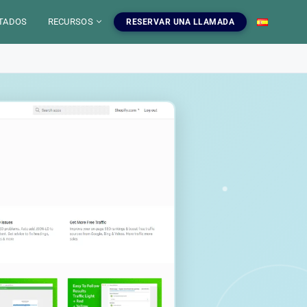
TADOS
RECURSOS
RESERVAR UNA LLAMADA
 IA
mientas SEO
uestros servicios SEO
EO
gratuitas, blog y
ampanas SEO, auditorias,
S
a dominar el SEO.
edaccion web y estrategia de
ontenido.
INFOGRAFIAS
r las herramientas
Ver nuestros servicios