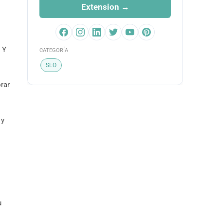
Extension →
 Y
CATEGORÍA
SEO
rar
 y
u