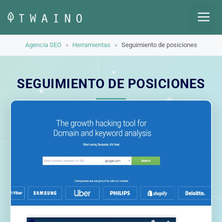
Saltar
M
al
contenido
Agencia SEO
»
Herramientas
»
Seguimiento de posiciones
SEGUIMIENTO DE POSICIONES