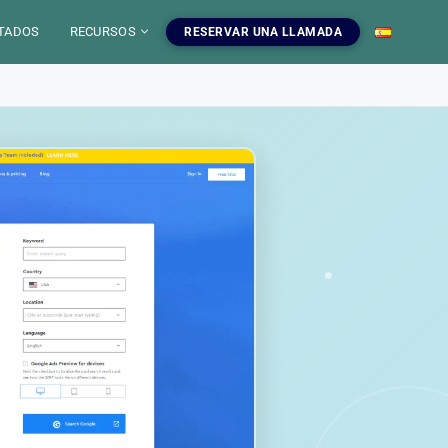
TADOS
RECURSOS
RESERVAR UNA LLAMADA
 IA
mientas SEO
uestros servicios SEO
EO
gratuitas, blog y
ampanas SEO, auditorias,
S
a dominar el SEO.
edaccion web y estrategia de
ontenido.
INFOGRAFIAS
r las herramientas
Ver nuestros servicios