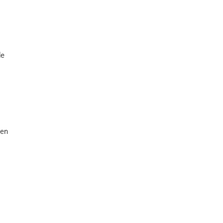
de
 en