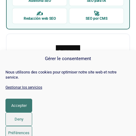
Auditoría SEO
SEO para IA
✍
🚀
Redacción web SEO
SEO por CMS
Gérer le consentement
Nous utilisons des cookies pour optimiser notre site web et notre
Internet Marketing Ninjas
service.
Gestionar los servicios
Visitar Internet Marketing Ninjas →
Accepter
CATEGORÍA
SEO
Deny
© 2026 Twaino
• Creado con
GeneratePress
Préférences