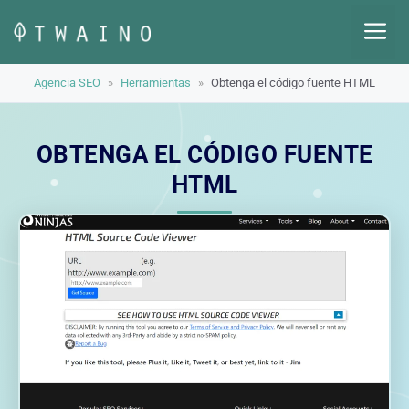
Saltar
M
al
contenido
Agencia SEO
»
Herramientas
»
Obtenga el código fuente HTML
OBTENGA EL CÓDIGO FUENTE
HTML