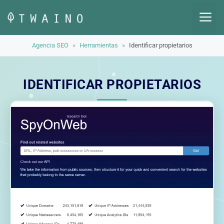
Saltar
M
al
contenido
Agencia SEO
»
Herramientas
»
Identificar propietarios
IDENTIFICAR PROPIETARIOS