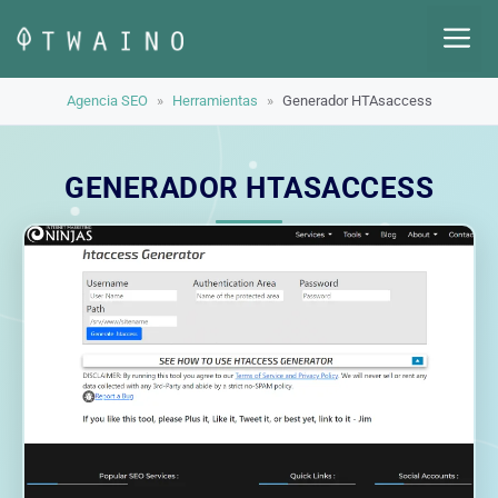
Saltar
M
al
contenido
Agencia SEO
»
Herramientas
»
Generador HTAsaccess
GENERADOR HTASACCESS