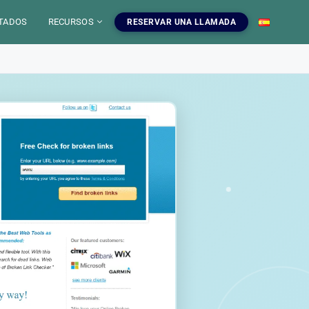
TADOS
RECURSOS
RESERVAR UNA LLAMADA
 IA
mientas SEO
uestros servicios SEO
EO
gratuitas, blog y
ampanas SEO, auditorias,
S
a dominar el SEO.
edaccion web y estrategia de
ontenido.
INFOGRAFIAS
r las herramientas
Ver nuestros servicios