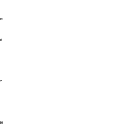
os
ar
ce
s
ue