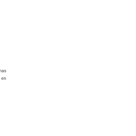
nas
 en