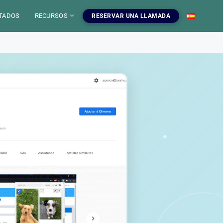
TADOS
RECURSOS
RESERVAR UNA LLAMADA
 IA
mientas SEO
uestros servicios SEO
EO
gratuitas, blog y
ampanas SEO, auditorias,
S
a dominar el SEO.
edaccion web y estrategia de
ontenido.
INFOGRAFIAS
r las herramientas
Ver nuestros servicios