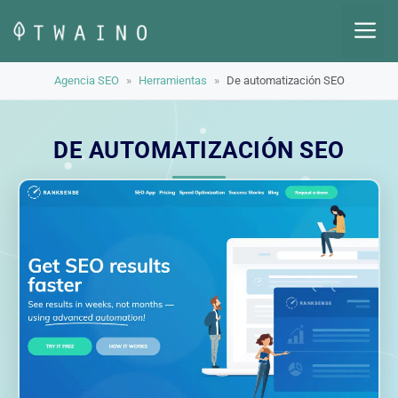
Saltar
M
al
contenido
Agencia SEO
»
Herramientas
»
De automatización SEO
DE AUTOMATIZACIÓN SEO