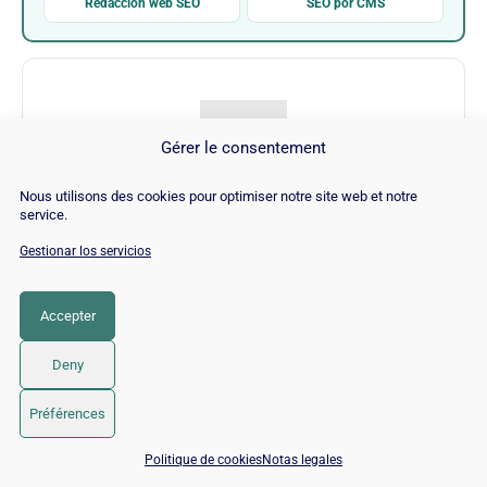
Redacción web SEO
SEO por CMS
Gérer le consentement
Nous utilisons des cookies pour optimiser notre site web et notre
RankSense
service.
Gestionar los servicios
Visitar RankSense →
Accepter
CATEGORÍA
SEO
Deny
© 2026 Twaino
• Creado con
GeneratePress
Préférences
📅 Reservar 15 min con un experto SEO / GEO
Politique de cookies
Notas legales