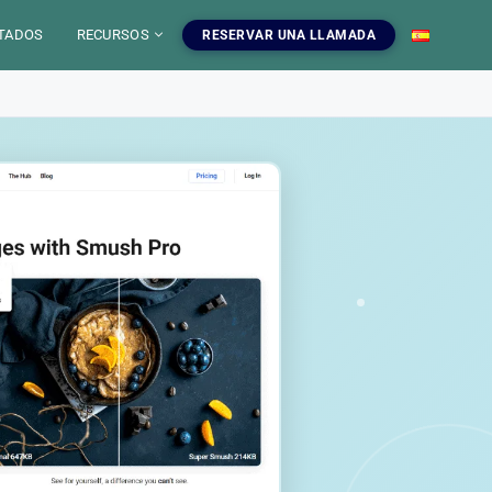
TADOS
RECURSOS
RESERVAR UNA LLAMADA
 IA
mientas SEO
uestros servicios SEO
EO
gratuitas, blog y
ampanas SEO, auditorias,
S
a dominar el SEO.
edaccion web y estrategia de
ontenido.
INFOGRAFIAS
r las herramientas
Ver nuestros servicios