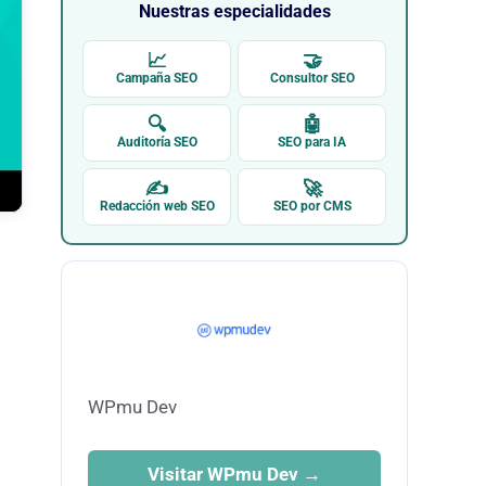
Nuestras especialidades
📈
🤝
Campaña SEO
Consultor SEO
🔍
🤖
Auditoría SEO
SEO para IA
✍
🚀
Redacción web SEO
SEO por CMS
WPmu Dev
Visitar WPmu Dev →