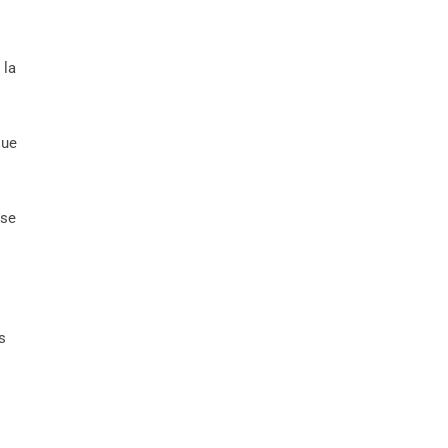
 la
que
 se
s