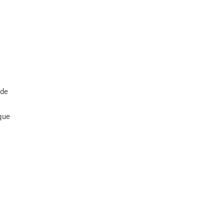
 de
 que