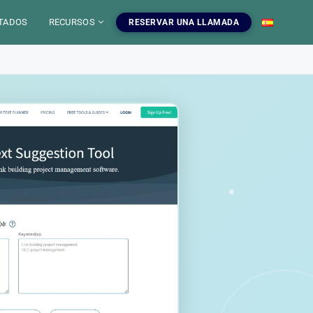
TADOS
RECURSOS
RESERVAR UNA LLAMADA
 IA
mientas SEO
uestros servicios SEO
EO
gratuitas, blog y
ampanas SEO, auditorias,
S
a dominar el SEO.
edaccion web y estrategia de
ontenido.
INFOGRAFIAS
r las herramientas
Ver nuestros servicios