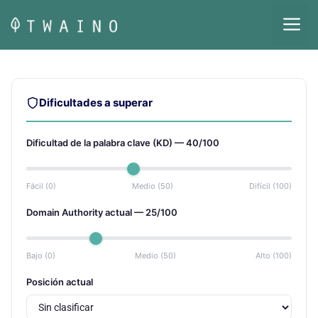
Saltar
M
al
contenido
Dificultades a superar
Dificultad de la palabra clave (KD) —
40
/100
Fácil (0)
Medio (50)
Difícil (100)
Domain Authority actual —
25
/100
Bajo (0)
Medio (50)
Alto (100)
Posición actual