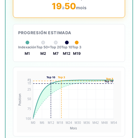
19
50
à
mois
PROGRESIÓN ESTIMADA
Indexación
Top 50+
Top 20
Top 10
Top 3
M1
M2
M7
M12
M19