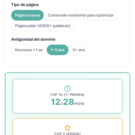
Tipo de página
Página nueva
Contenido existente para optimizar
Página pilar (4000+ palabras)
Antigüedad del dominio
Nouveau <1 an
1–3 ans
3+ ans
TOP 10 (1ª PÁGINA)
12
28
à
mois
TOP 3 (PODIO)