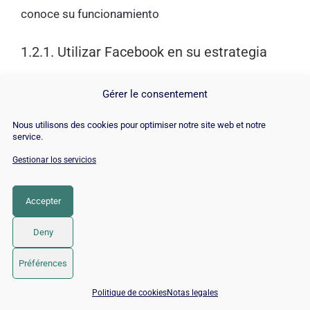
conoce su funcionamiento
1.2.1. Utilizar Facebook en su estrategia
Creada en 2004 por Mark Zuckerberg, Facebook es
Gérer le consentement
para muchos la mejor red social del mundo.
Permite a sus usuarios
Nous utilisons des cookies pour optimiser notre site web et notre
service.
Gestionar los servicios
Comparta todo tipo de contenidos (vídeos,
imágenes, audio);
Accepter
Siga la vida de sus amigos y familiares;
Para charlar
Deny
Y así sucesivamente.
Préférences
Facebook ofrece a las empresas excelentes
📅 Reservar 15 min con un experto SEO / GEO
Politique de cookies
Notas legales
propuestas para llegar a sus clientes. Según la