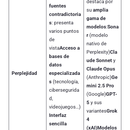
destaca por
fuentes
su
amplia
contradictoria
gama de
s
: presenta
modelos
:
Sona
varios puntos
r
(modelo
de
nativo de
vista
Acceso a
Perplexity)
Cla
bases de
ude Sonnet
y
datos
Claude Opus
Perplejidad
especializada
(Anthropic)
Ge
s
(tecnología,
mini 2.5 Pro
cibersegurida
(Google)
GPT-
d,
5
y sus
videojuegos…)
variantes
Grok
Interfaz
4
sencilla
(xAI)
Modelos