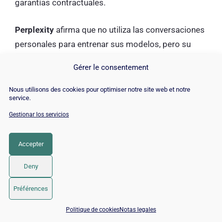
garantías contractuales.
Perplexity
afirma que no utiliza las conversaciones
personales para entrenar sus modelos, pero su
política de privacidad cambia con frecuencia.
Gérer le consentement
En ambos casos:
evite introducir datos
Nous utilisons des cookies pour optimiser notre site web et notre
service.
confidenciales
(información de clientes, secretos
comerciales, datos personales) sin consultar
Gestionar los servicios
previamente las condiciones de uso de su servicio.
Accepter
¿Cuál es el más adecuado
Deny
para aprender una nueva
Préférences
habilidad?
📅 Reservar 15 min con un experto SEO / GEO
Politique de cookies
Notas legales