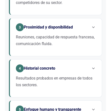
competidores de su sector.
Evaluamos continuamente a los actores de su nicho
para identificar oportunidades de palabras clave y
Proximidad y disponibilidad
estrategias ganadoras.
3
Reuniones, capacidad de respuesta francesa,
comunicación fluida.
Twaino está establecida en Francia, respondemos
en 24h. Sin call center offshore, sin barrera
Historial concreto
lingüística.
4
Resultados probados en empresas de todos
los sectores.
Acompañamos a PYMES y grandes grupos desde
hace más de 10 años. Casos disponibles bajo
Enfoque humano y transparente
solicitud.
5