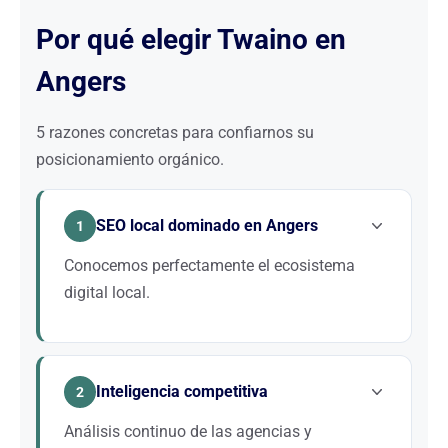
Por qué elegir Twaino en
Angers
5 razones concretas para confiarnos su
posicionamiento orgánico.
SEO local dominado en Angers
1
Conocemos perfectamente el ecosistema
digital local.
Dominamos las señales SEO locales (Google
Business Profile, NAP, citaciones locales) específicas
Inteligencia competitiva
de Angers.
2
Análisis continuo de las agencias y