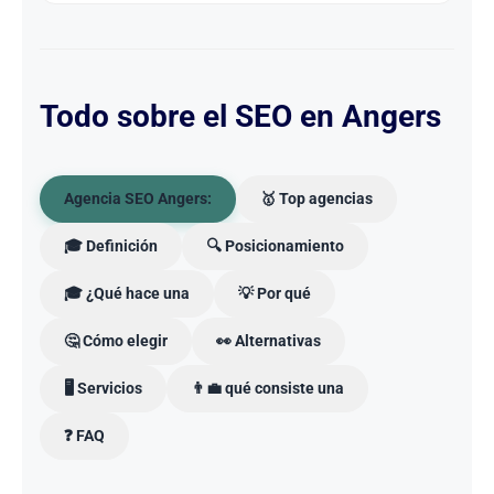
Todo sobre el SEO en Angers
Agencia SEO Angers:
🥇 Top agencias
🎓 Definición
🔍 Posicionamiento
🎓 ¿Qué hace una
💡 Por qué
🤔 Cómo elegir
👀 Alternativas
🖥️ Servicios
👨‍💼 qué consiste una
❓ FAQ