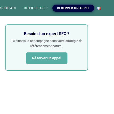
RÉSULTATS
RESSOURCES
RÉSERVER UN APPEL
EO
Besoin d'un expert SEO ?
O
 SEO
O
Twaino vous accompagne dans votre stratégie de
référencement naturel.
Réserver un appel
WEB
 GRATUITS
rvices SEO
 outils SEO
EB SEO
 votre
 SEO, audit, redaction web
s gratuits, blog et ressources
egie de contenu.
maitriser le SEO.
 SEO
Voir nos services
Explorer les outils