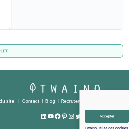
PLET
du site
|
Contact
|
Blog
|
Recrutements
|
Mentions Léga
LinkedIn
YouTube
Facebook
Pinterest
Instagram
Twitter
TikTok
Accepter
Twaino utilise des cookies p