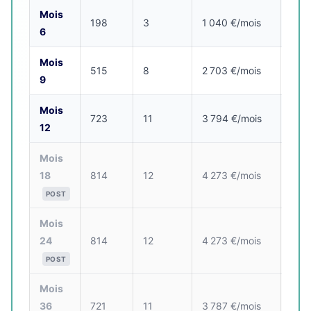
Mois
198
3
1 040 €/mois
2 5
6
Mois
515
8
2 703 €/mois
9 0
9
Mois
723
11
3 794 €/mois
19 
12
Mois
18
814
12
4 273 €/mois
43 7
POST
Mois
24
814
12
4 273 €/mois
69 
POST
Mois
36
721
11
3 787 €/mois
117 