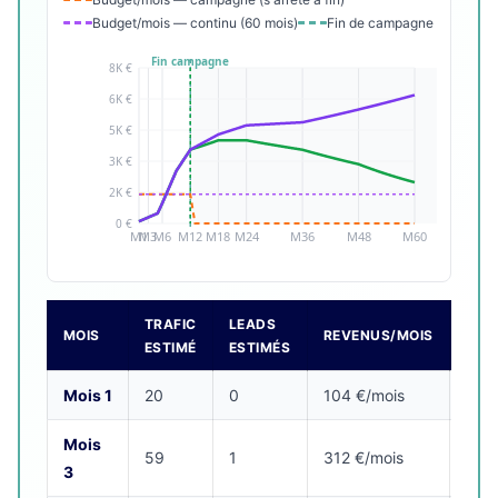
Budget/mois — continu (60 mois)
Fin de campagne
TRAFIC
LEADS
REV
MOIS
REVENUS/MOIS
ESTIMÉ
ESTIMÉS
CUM
Mois 1
20
0
104 €/mois
104
Mois
59
1
312 €/mois
624
3