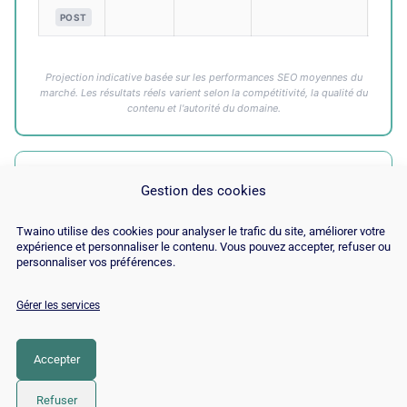
POST
Projection indicative basée sur les performances SEO moyennes du
marché. Les résultats réels varient selon la compétitivité, la qualité du
contenu et l'autorité du domaine.
CALCULATEUR DE ROI SEO : LE GUIDE COMPLET
Gestion des cookies
Twaino utilise des cookies pour analyser le trafic du site, améliorer votre
expérience et personnaliser le contenu. Vous pouvez accepter, refuser ou
personnaliser vos préférences.
Gérer les services
© Copyright 2026 |
Plan du site
|
Contact
|
Blog
|
Recrutements
|
Mentions Légales
|
Politique de cookies
Accepter
LinkedIn
YouTube
Facebook
Pinterest
Instagram
Twitter
TikTok
Refuser