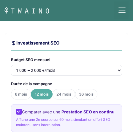
Aller
M
au
contenu
Investissement SEO
Budget SEO mensuel
Durée de la campagne
6 mois
12 mois
24 mois
36 mois
Comparer avec une
Prestation SEO en continu
Affiche une 2e courbe sur 60 mois simulant un effort SEO
maintenu sans interruption.