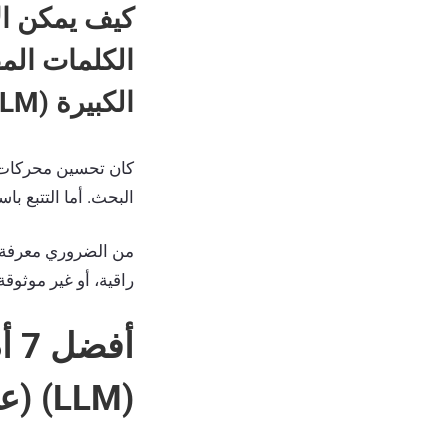
الكلمات المف
الكبيرة (LLM)؟
البحث. أما التتبع باستخدام نماذج ا
من الضروري معرفة ما
راقية، أو غير موثوق
أف
(LLM) (عرض تقديمي)