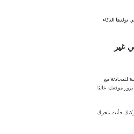
ي تولدها الذكاء
ي غير
G، بتحليل الآليات الداخلية للمحادثة مع
فعندما يطلب مستخدم توصية بمنتج من نموذج لغوي كبير (LLM) ثم يزور موقعك، غالبًا
ركتك. فأنت تتحرك