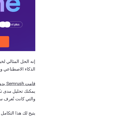
الذكاء الاصطناعي و
قامت Semrush بدمج ميزة تتبع الرؤية المدعومة بالذكاء الاصطناعي
والتي كانت تُعرف سابقً