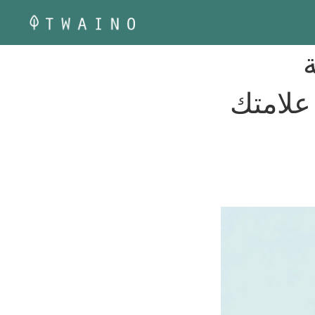
ة
ور علامتك