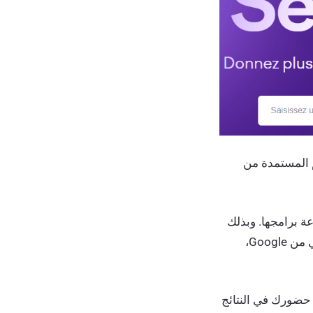
ي تجميع بياناتهم المستمدة من
ة برامجها. وبذلك
يمكنك تحليل مدى تكرار ظهور نطاقك في النظرات العامة المدعومة بالذكاء الاصطناعي من Google،
ل تحسين محركات البحث (SEO) التقليدي مع حضورك في النتائج