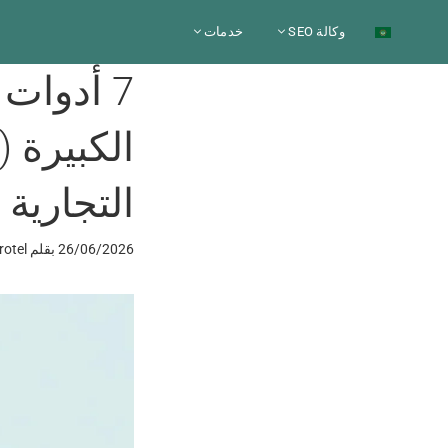
نتقل
وكالة SEO
خدمات
لى
لمحتوى
7 أدوات
التجارية
26/06/2026
بقلم
rotel