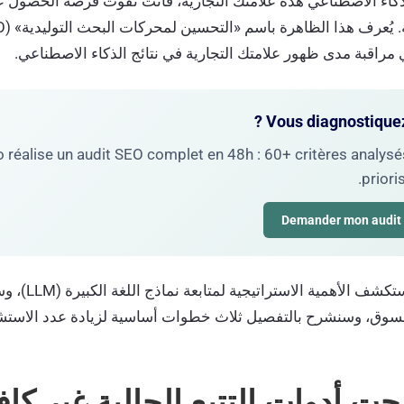
الذكاء الاصطناعي هذه علامتك التجارية، فأنت تفوت فرصة الحصول 
مراقبة مدى ظهور علامتك التجارية في نتائج الذكاء الاصطناعي.
 réalise un audit SEO complet en 48h : 60+ critères analysés
priori
لسوق، وسنشرح بالتفصيل ثلاث خطوات أساسية لزيادة عدد الاست
حت أدوات التتبع الحالية غير كا