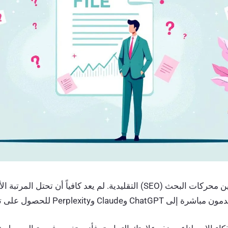
تتطور أساليب تحسين محركات البحث (SEO) التقليدية. لم يعد كافياً أن تح
 وClaude وPerplexity للحصول على توصيات.