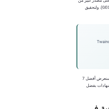
على مصدر كبير من
الزيارات غير المرئية. يُعرف هذا الظاهرة باسم «التحسين لمحركات البحث التوليدية» (GEO). ولتحقيق
Twaino
في هذا المقال، سنستكشف الأهمية الاستراتيجية لمتابعة نماذج اللغة الكبيرة (LLM)، وسنعرض أفضل 7
شهادات بفضل
فية في