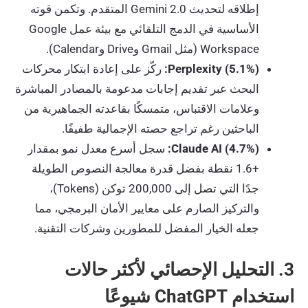
إطلاقه لتحديث Gemini 2.0 المتقدم. وتكمن قوته
الأساسية في الدمج التلقائي مع بيئة عمل Google
Workspace (مثل Gmail وDrive وCalendar).
Perplexity (5.1%):
ركّز على إعادة ابتكار محركات
البحث عبر تقديم إجابات مدعومة بالمصادر المباشرة
وعلامات الاقتباس، متمسكًا بقاعدته الجماهيرية من
الباحثين رغم تراجع حصته الإجمالية طفيفًا.
Claude AI (4.7%):
سجل أسرع معدل نمو بمقدار
+1.6 نقطة بفضل قدرة معالجة النصوص الطويلة
جدًا التي تصل إلى 200,000 توكن (Tokens)،
والتركيز الصارم على معايير الأمان البرمجي، مما
جعله الخيار المفضل للمطورين وشركات التقنية.
3. التحليل الإحصائي لأكثر حالات
استخدام ChatGPT شيوعًا