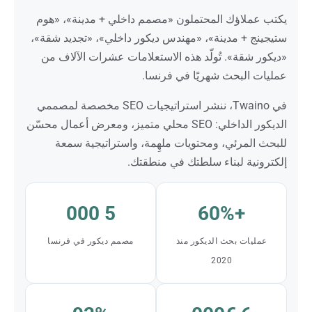
يكتب عملاؤك المحتملون «مصمم داخلي + مدينة»، «هوم
ستيجينج + مدينة»، «مهندس ديكور داخلي»، «تجديد شقة»،
«ديكور شقة». تُولّد هذه الاستعلامات عشرات الآلاف من
عمليات البحث شهريًا في فرنسا.
في Twaino، ننشر استراتيجيات SEO مخصصة لمصممي
الديكور الداخلي: SEO محلي متميز، ومعرض أعمال محسّن
للبحث المرئي، ومحتويات ملهِمة، واستراتيجية سمعة
إلكترونية لبناء سلطتك في منطقتك.
5 000
+60%
عمليات بحث الديكور منذ
مصمم ديكور في فرنسا
2020