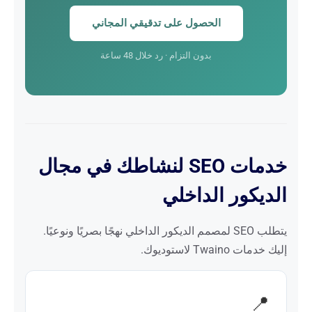
الحصول على تدقيقي المجاني
بدون التزام · رد خلال 48 ساعة
خدمات SEO لنشاطك في مجال
الديكور الداخلي
يتطلب SEO لمصمم الديكور الداخلي نهجًا بصريًا ونوعيًا.
إليك خدمات Twaino لاستوديوك.
📍