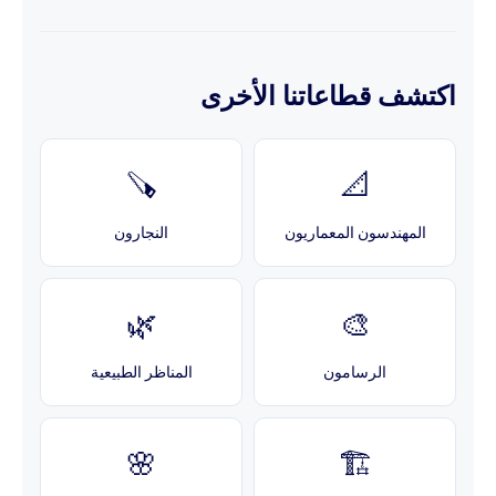
اكتشف قطاعاتنا الأخرى
🪚
📐
المهندسون المعماريون
النجارون
🌿
🎨
الرسامون
المناظر الطبيعية
🌸
🏗️