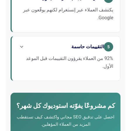
يكتشف العملاء عبر إنستغرام لكنهم يوقّعون عبر
Google.
معرض إنستغرام ضروري لكنه غير كافٍ. يُحوّل الموقع
الإلكتروني وSEO المحلي الإلهامَ إلى مشروع حقيقي
التقييمات حاسمة
وموقَّع.
5
92% من العملاء يقرؤون التقييمات قبل الموعد
الأول.
بما أن الديكور قطاع ذاتي، تُعدّ شهادات العملاء الراضين
أقوى حجة تجارية. استراتيجية التقييمات الاستباقية أمر لا
غنى عنه.
كم مشروعًا يفوّته استوديوك كل شهر؟
احصل على تدقيق SEO مجاني واكتشف كيف تستقطب
المزيد من العملاء المؤهلين.