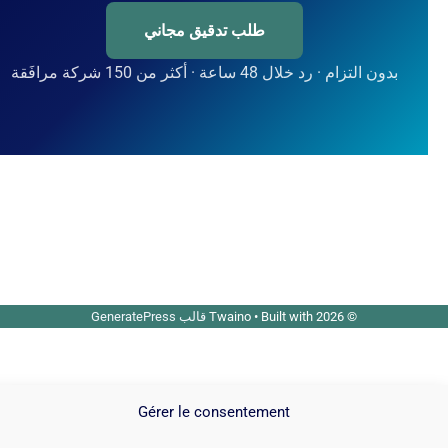
طلب تدقيق مجاني
بدون التزام · رد خلال 48 ساعة · أكثر من 150 شركة مرافَقة
© 2026 Twaino
• Built with
قالب GeneratePress
Gérer le consentement