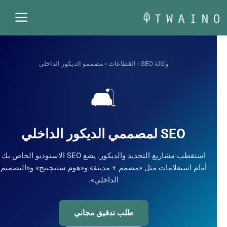
قل
القائم
حتوى
وكالة SEO
›
القطاعات
› مصممو الديكور الداخلي
🛋️
SEO لمصممي الديكور الداخلي
استقطب مشاريع التجديد والديكور. يضع SEO الاستوديو الخاص بك
أمام استعلامات مثل «مصمم + مدينة» و«هوم ستيجينج» و«التصميم
الداخلي».
طلب تدقيق مجاني