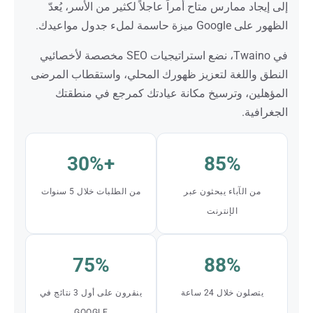
إلى إيجاد ممارس متاح أمراً عاجلاً لكثير من الأسر، يُعدّ
الظهور على Google ميزة حاسمة لملء جدول مواعيدك.
في Twaino، نضع استراتيجيات SEO مخصصة لأخصائيي
النطق واللغة لتعزيز ظهورك المحلي، واستقطاب المرضى
المؤهلين، وترسيخ مكانة عيادتك كمرجع في منطقتك
الجغرافية.
+30%
85%
من الآباء يبحثون عبر
من الطلبات خلال 5 سنوات
الإنترنت
75%
88%
يتصلون خلال 24 ساعة
ينقرون على أول 3 نتائج في
GOOGLE