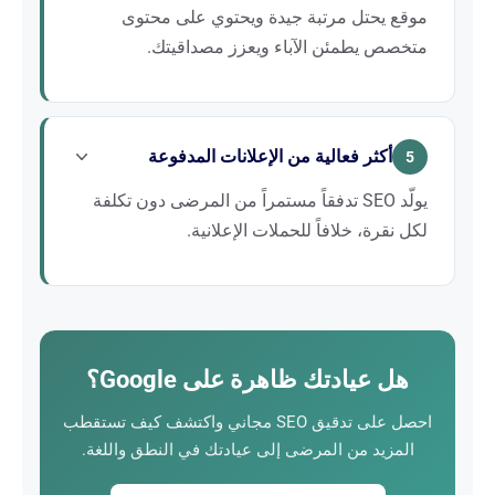
موقع يحتل مرتبة جيدة ويحتوي على محتوى
متخصص يطمئن الآباء ويعزز مصداقيتك.
يعهد الآباء برعاية أطفالهم إلى متخصص موثوق. موقع
مُحسَّن للبحث، يحتوي على محتوى إعلامي حول
أكثر فعالية من الإعلانات المدفوعة
اضطرابات اللغة وأساليب إعادة التأهيل لديك، يبني هذه
5
الثقة قبل الموعد الأول.
يولّد SEO تدفقاً مستمراً من المرضى دون تكلفة
لكل نقرة، خلافاً للحملات الإعلانية.
في عيادة النطق واللغة، يكون ميزانية التسويق محدودة
في الغالب. يوفر SEO عائداً مستداماً على الاستثمار:
بمجرد تحسين ترتيب موقعك، يواصل استقطاب المرضى
شهراً بعد شهر دون نفقات إعلانية إضافية.
هل عيادتك ظاهرة على Google؟
احصل على تدقيق SEO مجاني واكتشف كيف تستقطب
المزيد من المرضى إلى عيادتك في النطق واللغة.