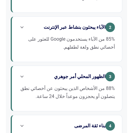
يؤدي الوعي المتزايد باضطرابات اللغة والكلام والبلع إلى
ارتفاع مستمر في الطلب. يحيل المزيد من الآباء
الآباء يبحثون بنشاط عبر الإنترنت
والمعلمين والأطباء المرضى إلى أخصائيي النطق واللغة.
2
يتيح لك SEO استيعاب هذا الطلب المتنامي.
85% من الآباء يستخدمون Google للعثور على
أخصائي نطق ولغة لطفلهم.
عندما يوصي طبيب أو معلم بإجراء تقييم للنطق، يكون رد
فعل الآباء الأول هو البحث على Google عن ممارس متاح
الظهور المحلي أمر جوهري
وقريب منهم. إن لم تظهر عيادتك في النتائج، فإن هؤلاء
3
المرضى سيتجهون نحو زملائك الأكثر ظهوراً.
88% من الأشخاص الذين يبحثون عن أخصائي نطق
يتصلون أو يحجزون موعداً خلال 24 ساعة.
عمليات البحث عن أخصائيي النطق واللغة محلية بطبيعتها.
يريد المرضى ممارساً قريباً من منزلهم أو مدرسة طفلهم.
بناء ثقة المرضى
يضعك SEO المحلي في مقدمة هذه البحوث القريبة، ضمن
4
حزمة Google Maps والنتائج العضوية.