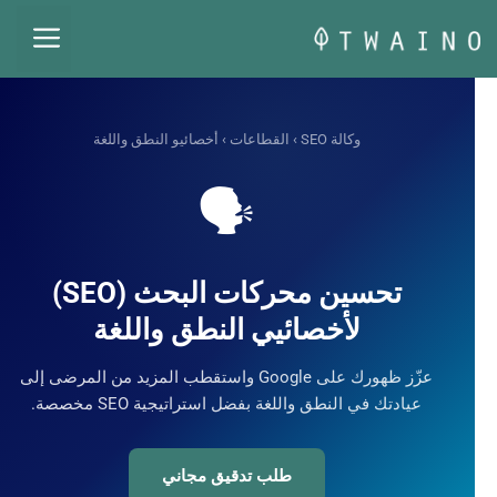
قل
القائم
حتوى
وكالة SEO
›
القطاعات
› أخصائيو النطق واللغة
🗣️
تحسين محركات البحث (SEO)
لأخصائيي النطق واللغة
عزّز ظهورك على Google واستقطب المزيد من المرضى إلى
عيادتك في النطق واللغة بفضل استراتيجية SEO مخصصة.
طلب تدقيق مجاني