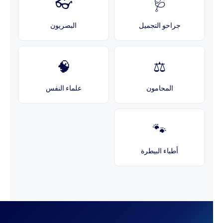
👓
🩺
جراحو التجميل
البصريون
🧠
⚖️
المحامون
علماء النفس
🐾
أطباء البيطرة