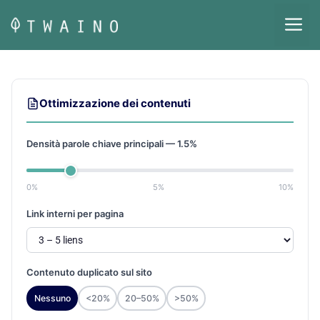
Vai
M
al
contenuto
Ottimizzazione dei contenuti
Densità parole chiave principali —
1.5
%
0%
5%
10%
Link interni per pagina
Contenuto duplicato sul sito
Nessuno
<20%
20–50%
>50%