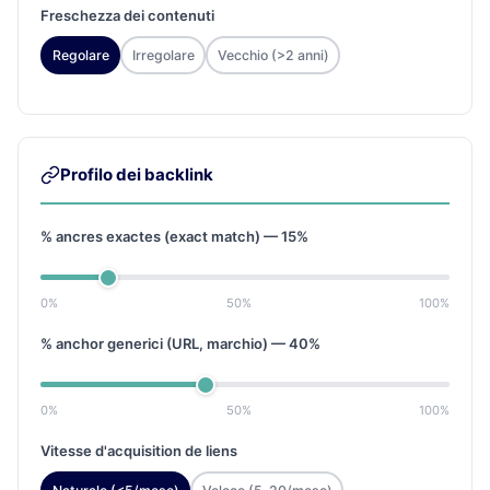
Freschezza dei contenuti
Regolare
Irregolare
Vecchio (>2 anni)
Profilo dei backlink
% ancres exactes (exact match) —
15
%
0%
50%
100%
% anchor generici (URL, marchio) —
40
%
0%
50%
100%
Vitesse d'acquisition de liens