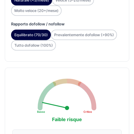
Naturale (<5/mese)
Veloce (5–20/mese)
Molto veloce (20+/mese)
Rapporto dofollow / nofollow
Equilibrato (70/30)
Prevalentemente dofollow (>90%)
Tutto dofollow (100%)
Basso
Critico
Faible risque