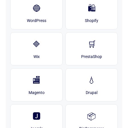
🔵
🛍️
WordPress
Shopify
🔷
🛒
Wix
PrestaShop
🏬
💧
Magento
Drupal
🅹
📦