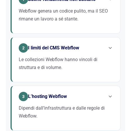
Webflow genera un codice pulito, ma il SEO
rimane un lavoro a sé stante.
Un sito tecnicamente perfetto senza strategia di
contenuto né autorità non si posiziona. Webflow
I limiti del CMS Webflow
facilita l’esecuzione, ma l’expertise SEO resta
2
indispensabile per ottenere risultati.
Le collezioni Webflow hanno vincoli di
struttura e di volume.
Per i siti ricchi di contenuti, bisogna progettare
l’architettura con cura. Strutturiamo le tue collezioni
L’hosting Webflow
e il tuo maillage interno per massimizzare la
3
pertinenza SEO.
Dipendi dall’infrastruttura e dalle regole di
Webflow.