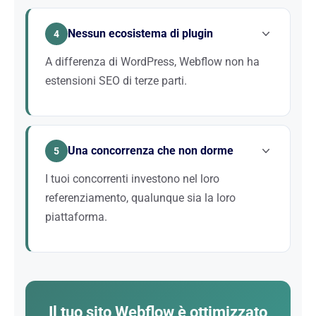
Ciò impone di lavorare nel quadro della piattaforma:
gestione dei redirect, della sitemap, delle regole di
Nessun ecosistema di plugin
indicizzazione. Ottimizziamo tutte queste
4
impostazioni.
A differenza di WordPress, Webflow non ha
estensioni SEO di terze parti.
Tutto deve essere fatto con gli strumenti nativi e
codice personalizzato. La nostra expertise colma ciò
Una concorrenza che non dorme
che non è coperto nativamente: dati strutturati,
5
ottimizzazioni avanzate.
I tuoi concorrenti investono nel loro
referenziamento, qualunque sia la loro
piattaforma.
Avere un bel sito Webflow non basta. È la strategia
SEO — tecnica, contenuto, netlinking — a
determinare la tua visibilità.
Il tuo sito Webflow è ottimizzato