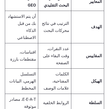
المعايير
البحث التقليدي
GEO
أن يتم الاستشهاد
الترتيب في نتائج
بك من قبل
الهدف
محركات البحث
الذكاء
الاصطناعي
عدد النقرات،
اقتباسات،
المقاييس
وقت البقاء على
مقتطفات بارزة
الصفحة
الكلمات
التسلسل
الهيكل
المفتاحية،
الهرمي، البيانات
علامات الوصف
المخطط
E-E-A-T، مصادر
السلطة
الروابط الخلفية
موثوقة