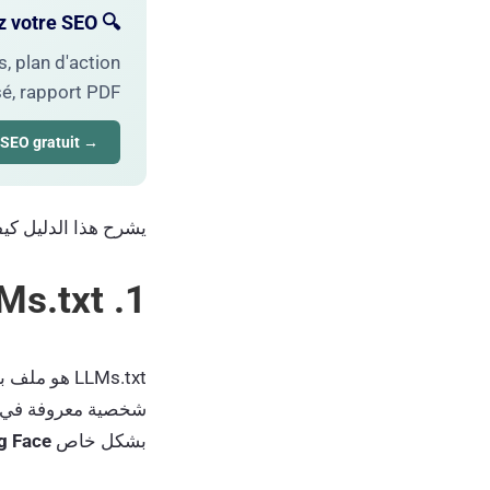
🔍 Vous diagnostiquez votre SEO ?
, plan d'action
sé, rapport PDF.
→ Demander mon audit SEO gratuit
يشرح هذا الدليل كيف
1. LLMs.txt: ما هو بالضبط؟
LLMs.txt هو ملف بتنسيق Markdown، اقترحه
شخصية معروفة في مج
بشكل خاص
g Face