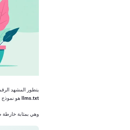
يتطور المشهد الرق
llms.txt
هو نموذج م
وهي بمثابة خارطة طري