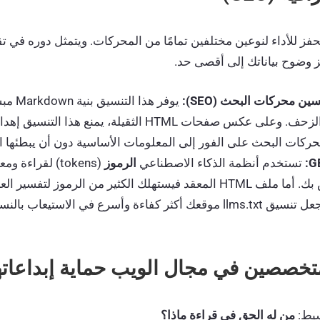
ز للأداء لنوعين مختلفين تمامًا من المحركات. ويتمثل دوره في تق
ز وضوح بياناتك إلى أقصى حد.
ن محركات البحث (SEO):
يوفر هذا
عمل برامج الزحف. وعلى عكس صفحات HTML الثقيلة، يمنع هذ
كات البحث على الفور إلى المعلومات الأساسية دون أن يبطئها ال
تستخدم أنظمة الذكاء الاصطناعي
الرموز
(tokens) لقراءة
النص الخاص بك. أما ملف HTML المعقد فيستهلك الكثير من الرموز ل
البرمجية. ويجعل تنسيق llms.txt موقعك أكثر كفاءة وأسرع في الاستيعا
سيط:
من له الحق في قراءة ماذا؟