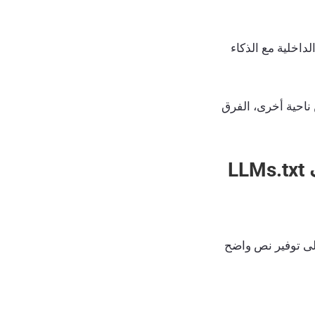
داخلية مع الذكاء
 ناحية، دراسة قواعد التنسيق الخاصة بتنسيق Markdown، ومن ناحية أخرى، الفرق
3.1. ما هي المكونات الملموسة التي تشكل بنية ملف LLMs.txt
وروابط إلى ملفات بتنسيق Markdown. ويهدف إلى توفير نص واضح