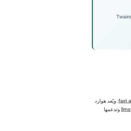
Twaino
fast.a
. ويُعد هوارد
وتدعمها