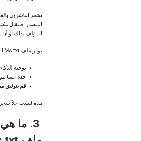
يشعر الناشرون بالقل
المصدر. فمقال مكتو
المؤلف بذلك أو أن 
يوفر ملف LLMs.txt مستوى أول من التحكم يتمثل في:
توجيه
الذكاء 
حدد
المناطق 
قم بتوثيق م
هذه ليست حلاً سحريا
ملف robots.txt؟