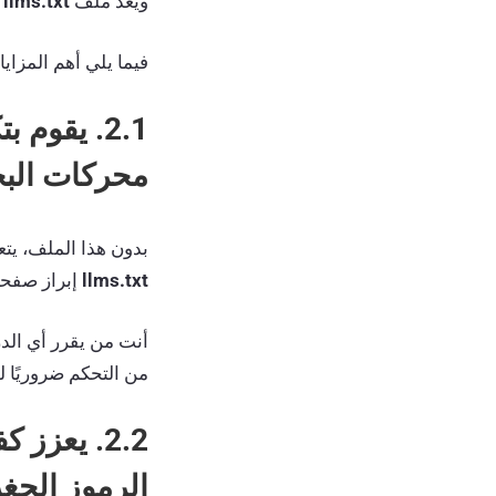
ويُعد ملف
llms.txt
فيما يلي أهم المزايا
2.1. يقو
محركات البحث (SEO
بدون هذا الملف، يت
llms.txt
إبراز صفحات
أنت من يقرر أي الدر
من التحكم ضروريًا ل
الرموز الجغرافي