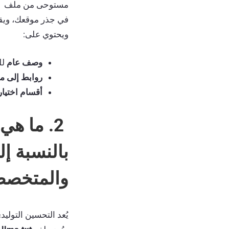
مستوحى من ملف
في جذر موقعك، ويق
ويحتوي على:
وصف عام
لل
روابط إلى ملفات n
أقسام اختيار
والمتخصص