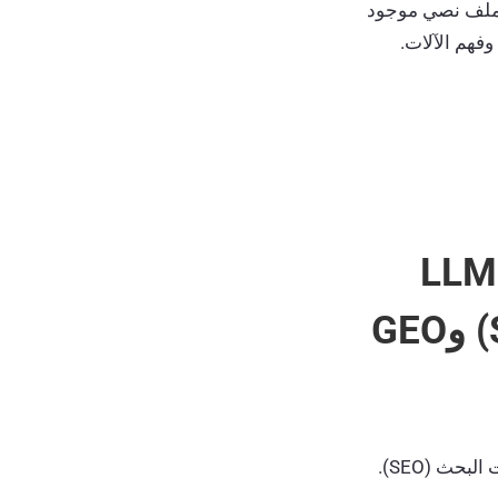
ة ملف نصي موجود
فهم الآلات.
راتيجية لملف LLMs.txt
بالنسبة إلى تحسين محركات البحث (SEO) وGEO
يُعد التحسين التوليدي لمحركات البحث (GEO) الخطوة التالية في تطور تحسين محركات البحث (SEO).