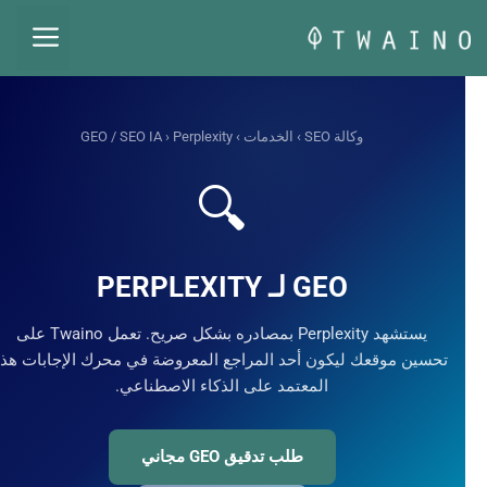
قل
القائم
حتوى
وكالة SEO
›
الخدمات
›
› Perplexity
GEO / SEO IA
🔍
GEO لـ PERPLEXITY
يستشهد Perplexity بمصادره بشكل صريح. تعمل Twaino على
تحسين موقعك ليكون أحد المراجع المعروضة في محرك الإجابات هذا
المعتمد على الذكاء الاصطناعي.
طلب تدقيق GEO مجاني