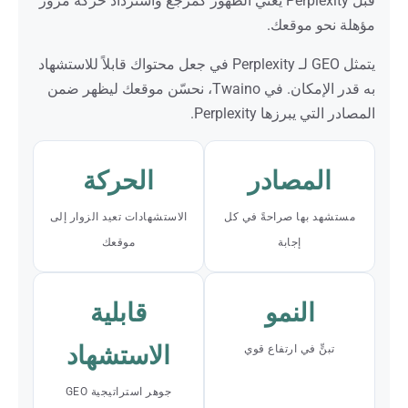
قبل Perplexity يعني الظهور كمرجع واسترداد حركة مرور
مؤهلة نحو موقعك.
يتمثل GEO لـ Perplexity في جعل محتواك قابلاً للاستشهاد
به قدر الإمكان. في Twaino، نحسّن موقعك ليظهر ضمن
المصادر التي يبرزها Perplexity.
المصادر
الحركة
مستشهد بها صراحةً في كل
الاستشهادات تعيد الزوار إلى
إجابة
موقعك
النمو
قابلية
الاستشهاد
تبنٍّ في ارتفاع قوي
جوهر استراتيجية GEO