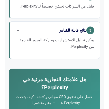
قليل من الشركات تحسّن خصيصاً لـ Perplexity.
الاستثمار في GEO لـ Perplexity اليوم يرسّخك كمصدر
مرجعي قبل أن يهتم به منافسوك.
نتائج قابلة للقياس
5
يمكن تحليل الاستشهادات وحركة المرور القادمة
من Perplexity.
نتابع حضورك في Perplexity وحركة المرور المرتبطة به
لقيادة استراتيجية GEO وإثبات عائدها.
هل علامتك التجارية مرئية في
Perplexity؟
احصل على تدقيق GEO مجاني واكتشف كيف يتحدث
Perplexity عنك — وعن منافسيك.