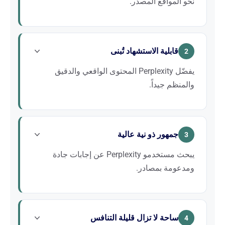
نحو المواقع المصدر.
على عكس الذكاءات الاصطناعية الأخرى، يولّد Perplexity
حركة مرور مباشرة نحو المصادر المستشهد بها. الظهور
قابلية الاستشهاد تُبنى
فيها يعني اكتساب السلطة واستقطاب زوار مؤهلين.
2
يفضّل Perplexity المحتوى الواقعي والدقيق
والمنظم جيداً.
نادراً ما يُستشهد بالمحتوى الغامض أو الترويجي. يتمثل
GEO في هيكلة معلوماتك لتكون سهلة الاستخراج
جمهور ذو نية عالية
واعتمادها كمرجع.
3
يبحث مستخدمو Perplexity عن إجابات جادة
ومدعومة بمصادر.
إنه جمهور مؤهل، غالباً مهني. الاستشهاد به له قيمة تجارية
مباشرة لاستقطابك.
ساحة لا تزال قليلة التنافس
4