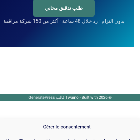
طلب تدقيق مجاني
بدون التزام · رد خلال 48 ساعة · أكثر من 150 شركة مرافَقة
© 2026 Twaino
• Built with
قالب GeneratePress
Gérer le consentement