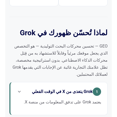
لماذا تُحسّن ظهورك في Grok
GEO — تحسين محركات البحث التوليدية — هو التخصص
الذي يجعل موقعك مرئياً وقابلاً للاستشهاد به من قِبَل
محركات الذكاء الاصطناعي. بدون استراتيجية مخصصة،
تظل علامتك التجارية غائبة عن الإجابات التي يقدمها Grok
لعملائك المحتملين.
Grok يتغذى من X في الوقت الفعلي
1
يعتمد Grok على تدفق المعلومات من منصة X.
حضورك ونشاطك على X يؤثران مباشرةً على ما يعرفه