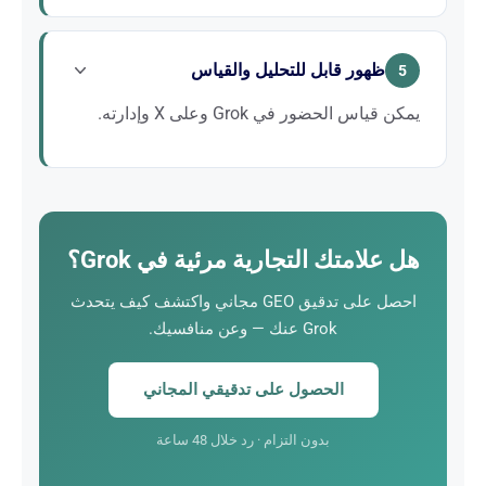
إنها فرصة الرائد: العمل على ظهورك في Grok اليوم
يمنحك تقدماً ملموساً على هذه القناة الناشئة.
ظهور قابل للتحليل والقياس
5
يمكن قياس الحضور في Grok وعلى X وإدارته.
نضع في مكانه نظام متابعة يُقيّم ظهورك في Grok ويوجّه
التحسين المستمر لاستراتيجيتك.
هل علامتك التجارية مرئية في Grok؟
احصل على تدقيق GEO مجاني واكتشف كيف يتحدث
Grok عنك — وعن منافسيك.
الحصول على تدقيقي المجاني
بدون التزام · رد خلال 48 ساعة