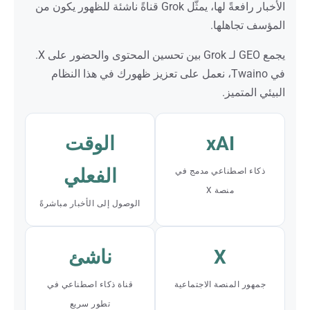
الأخبار رافعةً لها، يمثّل Grok قناةً ناشئة للظهور يكون من
المؤسف تجاهلها.
يجمع GEO لـ Grok بين تحسين المحتوى والحضور على X.
في Twaino، نعمل على تعزيز ظهورك في هذا النظام
البيئي المتميز.
xAI
الوقت
الفعلي
ذكاء اصطناعي مدمج في
منصة X
الوصول إلى الأخبار مباشرةً
X
ناشئ
جمهور المنصة الاجتماعية
قناة ذكاء اصطناعي في
تطور سريع