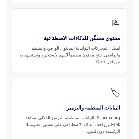
📝
محتوى محسَّن للذكاءات الاصطناعية
تُفضّل المحركات التوليدية المحتوى الواضح والمنظم
والواقعي. ننتج محتوىً مصمماً ليُفهم ويُستخرج ويُستشهد به
من قِبَل Grok.
🏷️
البيانات المنظمة والترميز
Schema.org، البيانات المنظمة، الترميز الدلالي: نساعد
Grok وزواحف الذكاء الاصطناعي على تفسير معلوماتك
الرئيسية دون لبس.