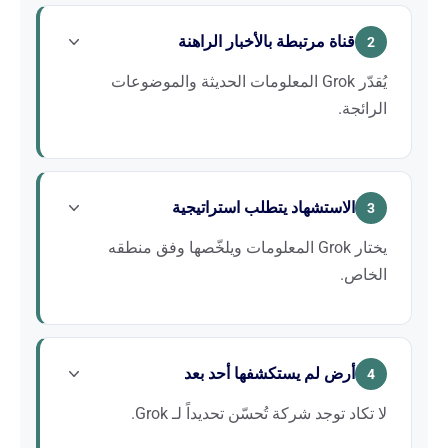
Grok عنك. يمر الظهور في Grok أيضاً عبر حضور مُعتنى به
قناة مرتبطة بالأخبار الراهنة
على الشبكة.
2
يُقدّر Grok المعلومات الحديثة والموضوعات
الرائجة.
بالنسبة للعلامات التجارية التي تُشكّل الأخبار أو المحتوى
الساخن رافعةً لها، يوفر Grok فرصة ظهور لا تغطيها
الاستشهاد يتطلب استراتيجية
الذكاءات الاصطناعية الأكثر ثباتاً.
3
يختار Grok المعلومات ويلخّصها وفق منطقه
الخاص.
يستلزم الظهور في إجاباته محتوىً منظماً وحضوراً متسقاً
على X. هذا هو موضوع نهج GEO المخصص.
أرض لم يستكشفها أحد بعد
4
لا تكاد توجد شركة تُحسّن تحديداً لـ Grok.