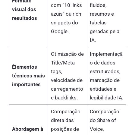
Formato
com “10 links
fluidos,
visual dos
azuis” ou rich
resumos e
resultados
snippets do
tabelas
Google.
geradas pela
IA.
Otimização de
Implementaçã
Title/Meta
o de dados
Élementos
tags,
estruturados,
técnicos mais
velocidade de
marcação de
importantes
carregamento
entidades e
e backlinks.
legibilidade IA.
Comparação
Comparação
direta das
do Share of
Abordagem à
posições de
Voice,