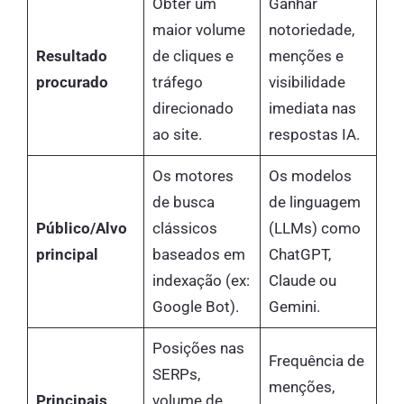
Obter um
Ganhar
maior volume
notoriedade,
Resultado
de cliques e
menções e
procurado
tráfego
visibilidade
direcionado
imediata nas
ao site.
respostas IA.
Os motores
Os modelos
de busca
de linguagem
Público/Alvo
clássicos
(LLMs) como
principal
baseados em
ChatGPT,
indexação (ex:
Claude ou
Google Bot).
Gemini.
Posições nas
Frequência de
SERPs,
menções,
Principais
volume de