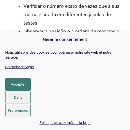
Verificar o número exato de vezes que a sua
marca é citada em diferentes janelas de
testes;
Observar a posição e a ordem de relevância
Gérer le consentement
da sua empresa nas listas sugeridas pela IA;
Comparar diretamente a sua presença com
Nous utilisons des cookies pour optimiser notre site web et notre
a dos seus principais concorrentes de
service.
mercado.
Gerenciar serviços
Estes dados consolidados fornecem uma visão
Accepter
clara do seu nível real de penetração e visibilidade
nos ecossistemas de inteligência artificial.
Deny
Préférences
2. A análise aprofundada das
📅 Agendar 15 min com um especialista SEO / GEO
Politique de cookies
Notícia legal
fontes e das citações