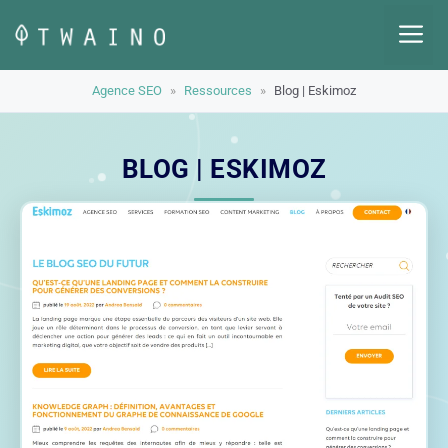
Aller
M
au
contenu
Agence SEO
»
Ressources
»
Blog | Eskimoz
BLOG | ESKIMOZ